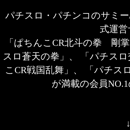
パチスロ・パチンコのサミー/
式運営
「ぱちんこCR北斗の拳 剛
スロ蒼天の拳」、 「パチスロ
こCR戦国乱舞」、 「パチス
が満載の会員NO.