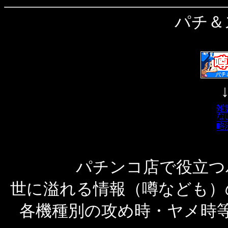
パチ＆
パチンコ店で役立つ
世に溢れる情報（噂なども）
各機種別の攻め時・ヤメ時