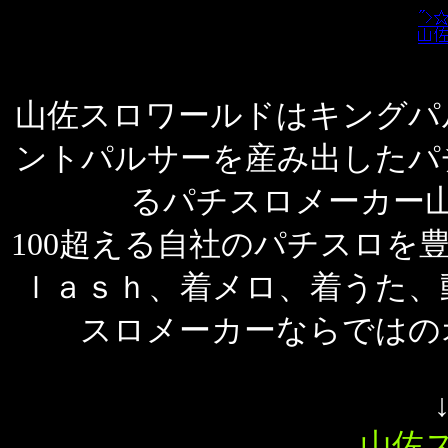
山佐スロワールドはキングパ
ントパルサーを産み出したパ
るパチスロメーカー
100超える自社のパチスロを
ｌａｓｈ、着メロ、着うた、
スロメーカーならではの
山佐