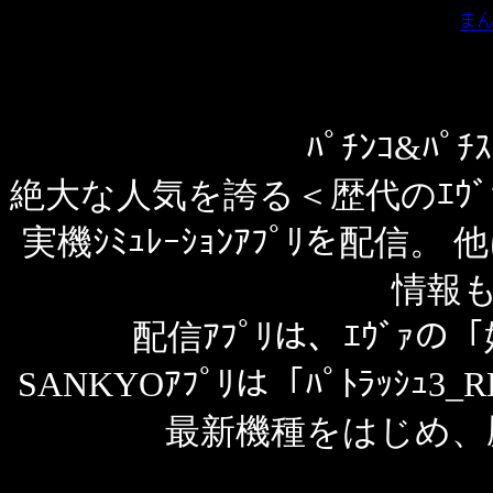
ﾊﾟﾁﾝｺ&ﾊﾟ
絶大な人気を誇る＜歴代のｴｳﾞｧ
実機ｼﾐｭﾚｰｼｮﾝｱﾌﾟﾘを配
情報も
配信ｱﾌﾟﾘは、ｴｳﾞ
SANKYOｱﾌﾟﾘは「ﾊﾟﾄﾗｯｼｭ3
最新機種をはじめ、歴