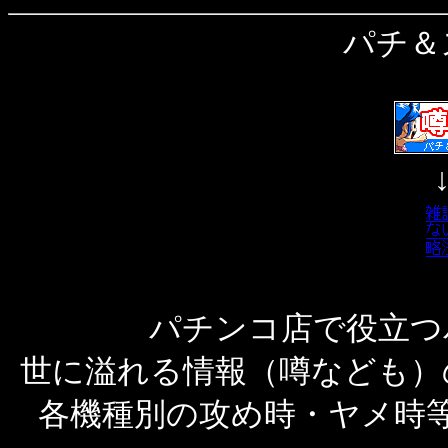
パチ＆
パチンコ店で役立つ
世に溢れる情報（噂なども）
各機種別の攻め時・ヤメ時