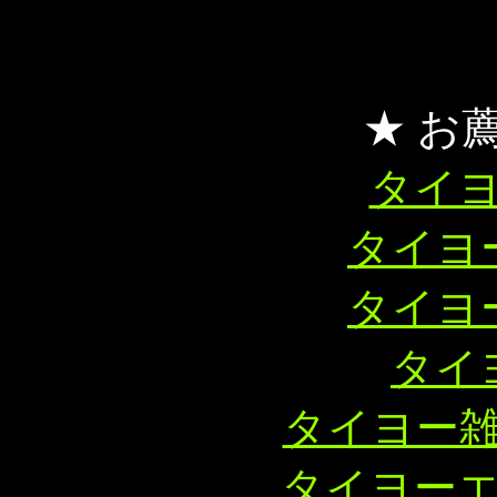
★ お
タイ
タイヨ
タイヨ
タイ
タイヨー
タイヨー