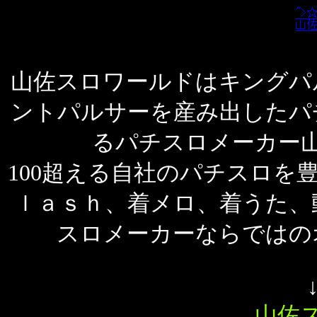
山佐スロワールドはキングパ
ントパルサーを産み出したパ
るパチスロメーカー
100超える自社のパチスロを
ｌａｓｈ、着メロ、着うた、
スロメーカーならではの
山佐