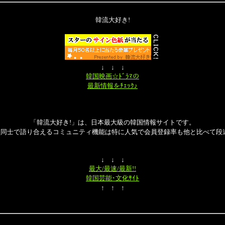
韓流大好き!
↓ ↓ ↓
韓国映画☆ﾄﾞﾗﾏの
最新情報をﾁｪｯｸ♪
「韓流大好き!」は、日本最大級の韓国情報サイトです。
員同士で語り合えるコミュニティ機能は特に人気で会員登録率も他と比べて段違
↓ ↓ ↓
最大/最速/最新!!
韓国芸能･文化ｻｲﾄ
↑ ↑ ↑