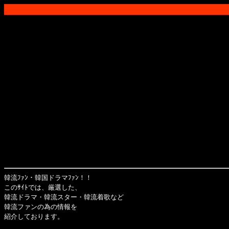
韓流ﾌｧﾝ・韓国ドラマﾌｧﾝ！！
このｻｲﾄでは、厳選した、
韓流ドラマ・韓流スター・韓流着歌など
韓流ファンの為の情報を
紹介しております。