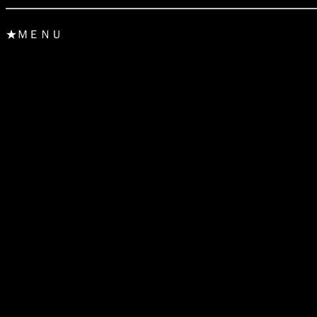
★ＭＥＮＵ