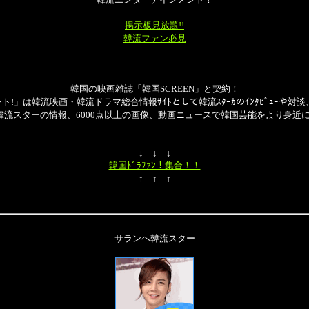
掲示板見放題!!
韓流ファン必見
韓国の映画雑誌「韓国SCREEN」と契約！
!」は韓流映画・韓流ドラマ総合情報ｻｲﾄとして韓流ｽﾀｰｶのｲﾝﾀﾋﾟｭｰや対談
の韓流スターの情報、6000点以上の画像、動画ニュースで韓国芸能をより身近
↓ ↓ ↓
韓国ﾄﾞﾗﾌｧﾝ！集合！！
↑ ↑ ↑
サランヘ韓流スター