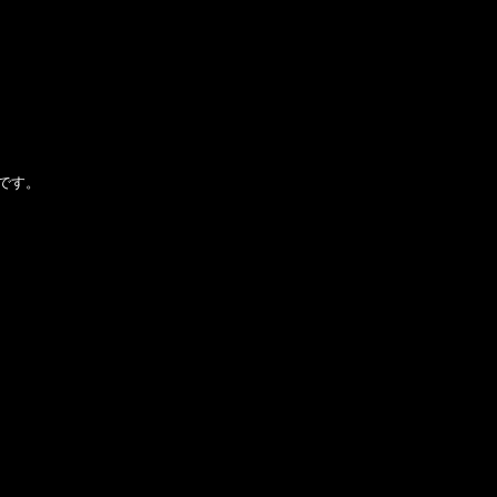
！
です。