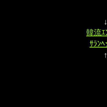
韓流ｴ
ｻﾗﾝ