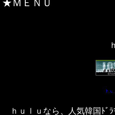
★ＭＥＮＵ
ｈｕｌｕなら、人気韓国ﾄﾞ