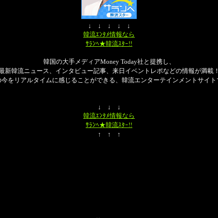
↓ ↓ ↓ ↓ ↓
韓流ｴﾝﾀﾒ情報なら
ｻﾗﾝﾍ★韓流ｽﾀｰ!!
韓国の大手メディアMoney Today社と提携し、
最新韓流ニュース、インタビュー記事、来日イベントレポなどの情報が満載
の今をリアルタイムに感じることができる、韓流エンターテインメントサイト
↓ ↓ ↓
韓流ｴﾝﾀﾒ情報なら
ｻﾗﾝﾍ★韓流ｽﾀｰ!!
↑ ↑ ↑