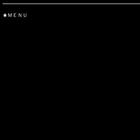
★ＭＥＮＵ