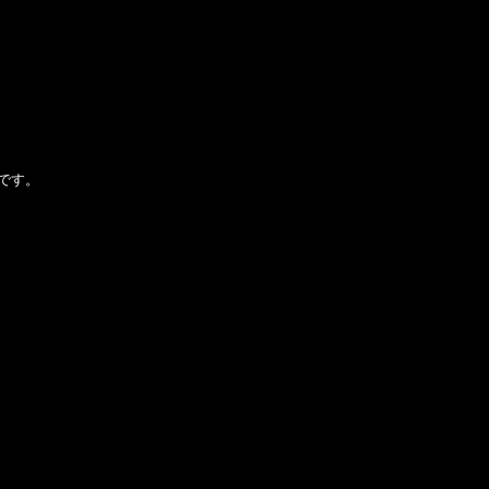
！
です。