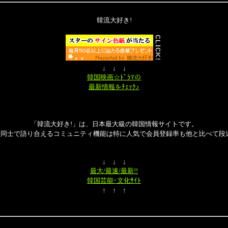
韓流大好き!
↓ ↓ ↓
韓国映画☆ﾄﾞﾗﾏの
最新情報をﾁｪｯｸ♪
「韓流大好き!」は、日本最大級の韓国情報サイトです。
員同士で語り合えるコミュニティ機能は特に人気で会員登録率も他と比べて段違
↓ ↓ ↓
最大/最速/最新!!
韓国芸能･文化ｻｲﾄ
↑ ↑ ↑