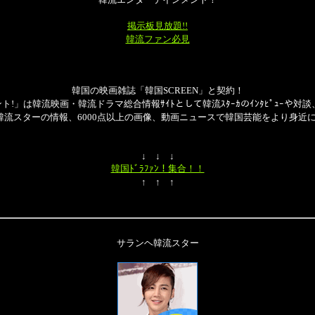
掲示板見放題!!
韓流ファン必見
韓国の映画雑誌「韓国SCREEN」と契約！
!」は韓流映画・韓流ドラマ総合情報ｻｲﾄとして韓流ｽﾀｰｶのｲﾝﾀﾋﾟｭｰや対談
の韓流スターの情報、6000点以上の画像、動画ニュースで韓国芸能をより身近
↓ ↓ ↓
韓国ﾄﾞﾗﾌｧﾝ！集合！！
↑ ↑ ↑
サランヘ韓流スター