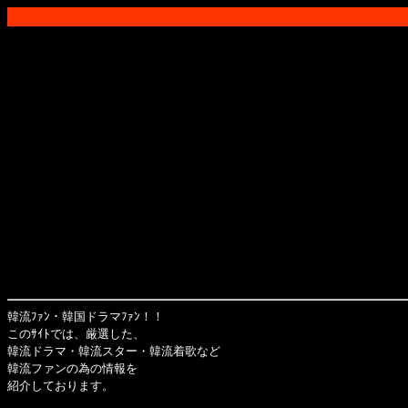
韓流ﾌｧﾝ・韓国ドラマﾌｧﾝ！！
このｻｲﾄでは、厳選した、
韓流ドラマ・韓流スター・韓流着歌など
韓流ファンの為の情報を
紹介しております。