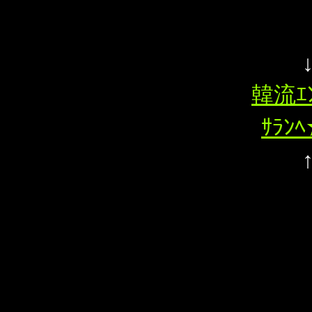
韓流ｴ
ｻﾗﾝ