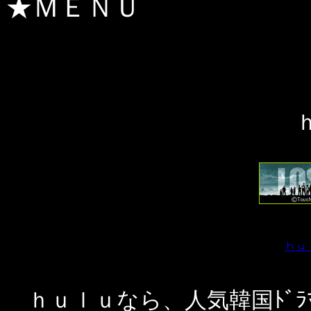
★ＭＥＮＵ
ｈｕｌｕなら、人気韓国ﾄﾞ