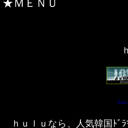
★ＭＥＮＵ
ｈｕｌｕなら、人気韓国ﾄﾞ