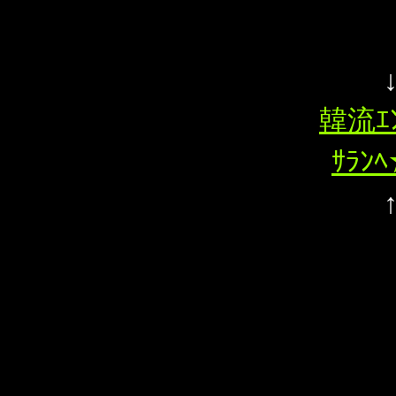
韓流ｴ
ｻﾗﾝ