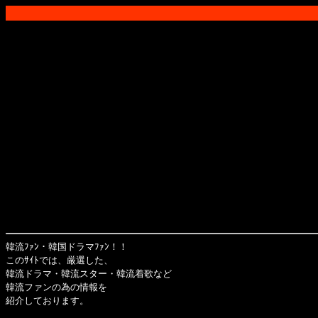
韓流ﾌｧﾝ・韓国ドラマﾌｧﾝ！！
このｻｲﾄでは、厳選した、
韓流ドラマ・韓流スター・韓流着歌など
韓流ファンの為の情報を
紹介しております。