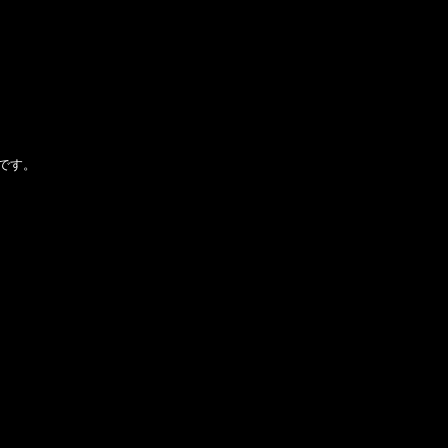
！
です。