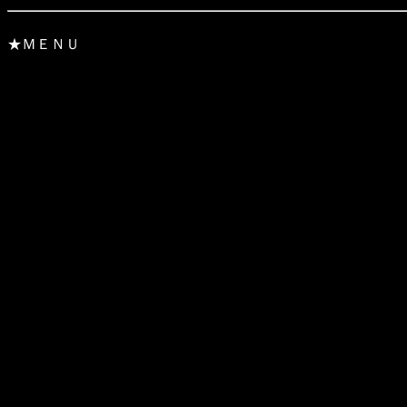
★ＭＥＮＵ