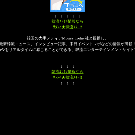
↓ ↓ ↓ ↓ ↓
韓流ｴﾝﾀﾒ情報なら
ｻﾗﾝﾍ★韓流ｽﾀｰ!!
韓国の大手メディアMoney Today社と提携し、
最新韓流ニュース、インタビュー記事、来日イベントレポなどの情報が満載
の今をリアルタイムに感じることができる、韓流エンターテインメントサイト
↓ ↓ ↓
韓流ｴﾝﾀﾒ情報なら
ｻﾗﾝﾍ★韓流ｽﾀｰ!!
↑ ↑ ↑