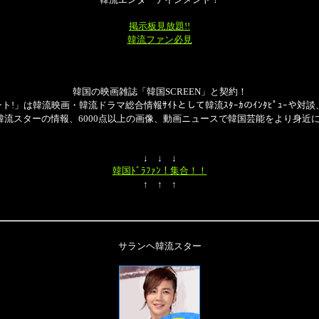
掲示板見放題!!
韓流ファン必見
韓国の映画雑誌「韓国SCREEN」と契約！
!」は韓流映画・韓流ドラマ総合情報ｻｲﾄとして韓流ｽﾀｰｶのｲﾝﾀﾋﾟｭｰや対談
の韓流スターの情報、6000点以上の画像、動画ニュースで韓国芸能をより身近
↓ ↓ ↓
韓国ﾄﾞﾗﾌｧﾝ！集合！！
↑ ↑ ↑
サランヘ韓流スター