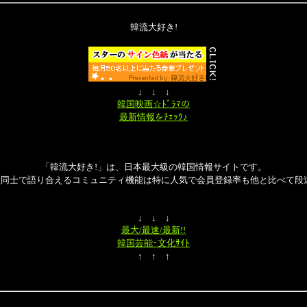
韓流大好き!
↓ ↓ ↓
韓国映画☆ﾄﾞﾗﾏの
最新情報をﾁｪｯｸ♪
「韓流大好き!」は、日本最大級の韓国情報サイトです。
員同士で語り合えるコミュニティ機能は特に人気で会員登録率も他と比べて段違
↓ ↓ ↓
最大/最速/最新!!
韓国芸能･文化ｻｲﾄ
↑ ↑ ↑