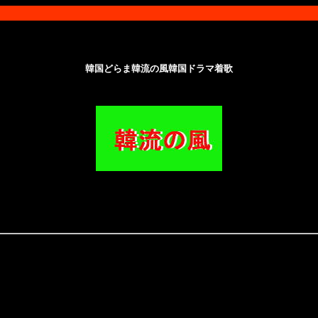
韓国どらま韓流の風韓国ドラマ着歌