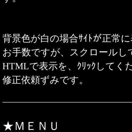
背景色が白の場合ｻｲﾄが正常
お手数ですが、スクロールし
HTMLで表示を、ｸﾘｯｸしてくださ
修正依頼ずみです。
★ＭＥＮＵ