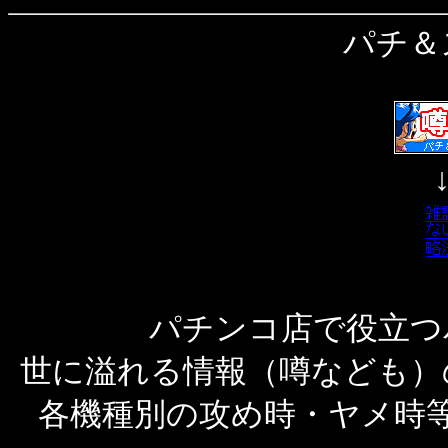
パチ＆
パチンコ店で役立つ
世に溢れる情報（噂なども）
各機種別の攻め時・ヤメ時