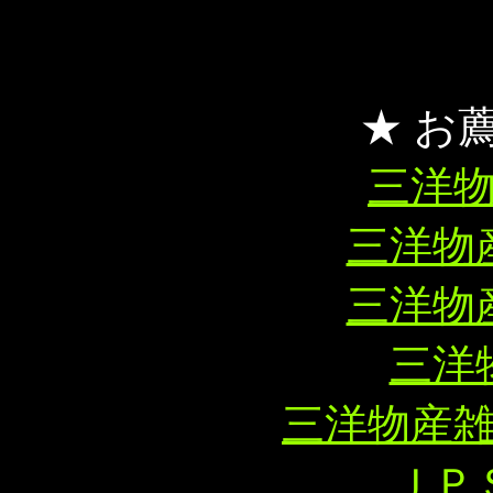
★ お
三洋
三洋物
三洋物
三洋
三洋物産
ＪＰ